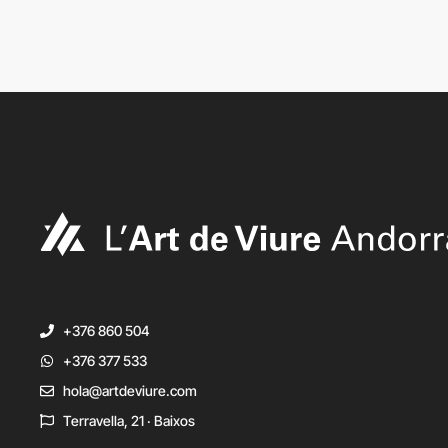
+376 860 504
+376 377 533
hola@artdeviure.com
Terravella, 21 · Baixos