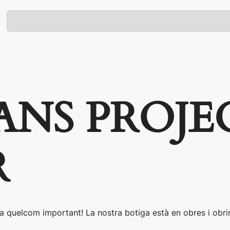
ANS PROJE
R
a quelcom important! La nostra botiga està en obres i obrir