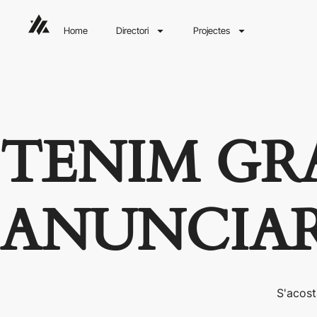
Home
Directori
Projectes
TENIM GR
ANUNCIA
S'acost