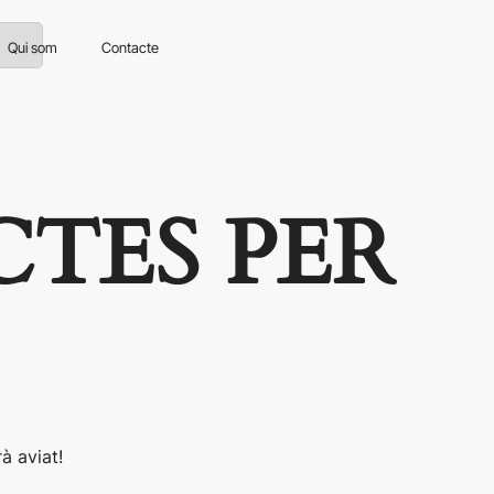
Qui som
Contacte
CTES PER
à aviat!