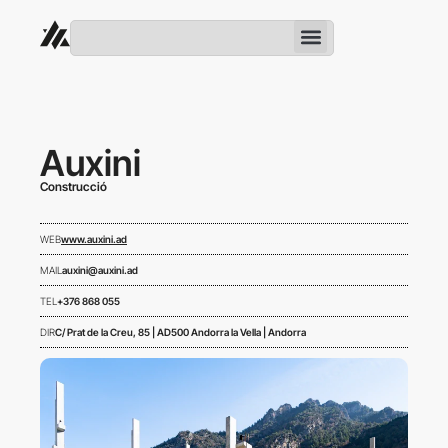
Auxini
Construcció
WEB
www.auxini.ad
MAIL
auxini@auxini.ad
TEL
+376 868 055
DIR
C/ Prat de la Creu, 85 | AD500 Andorra la Vella | Andorra