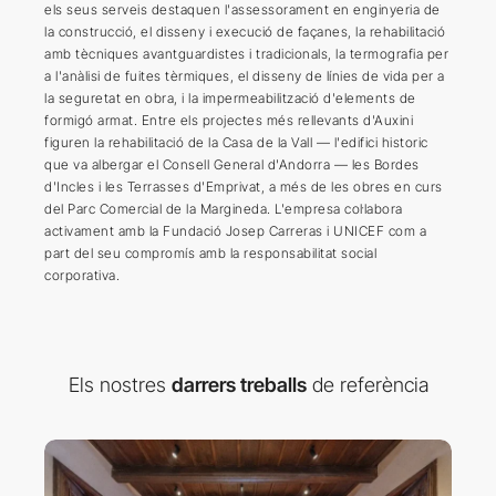
els seus serveis destaquen l'assessorament en enginyeria de
la construcció, el disseny i execució de façanes, la rehabilitació
amb tècniques avantguardistes i tradicionals, la termografia per
a l'anàlisi de fuites tèrmiques, el disseny de línies de vida per a
la seguretat en obra, i la impermeabilització d'elements de
formigó armat. Entre els projectes més rellevants d'Auxini
figuren la rehabilitació de la Casa de la Vall — l'edifici historic
que va albergar el Consell General d'Andorra — les Bordes
d'Incles i les Terrasses d'Emprivat, a més de les obres en curs
del Parc Comercial de la Margineda. L'empresa col·labora
activament amb la Fundació Josep Carreras i UNICEF com a
part del seu compromís amb la responsabilitat social
corporativa.
Els nostres
darrers treballs
de referència