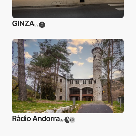
GINZA
By
Ràdio Andorra
By