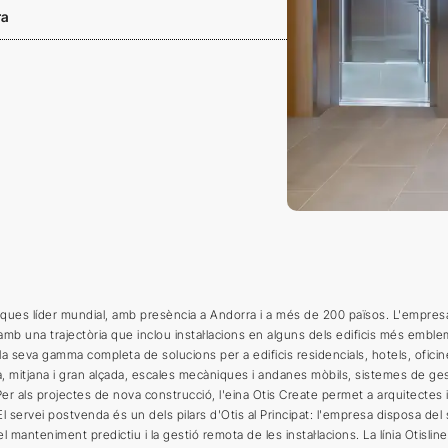
ra
àniques líder mundial, amb presència a Andorra i a més de 200 països. L'empre
mb una trajectòria que inclou instal·lacions en alguns dels edificis més emble
x la seva gamma completa de solucions per a edificis residencials, hotels, oficin
a, mitjana i gran alçada, escales mecàniques i andanes mòbils, sistemes de gest
Per als projectes de nova construcció, l'eina Otis Create permet a arquitectes 
El servei postvenda és un dels pilars d'Otis al Principat: l'empresa disposa del
anteniment predictiu i la gestió remota de les instal·lacions. La línia Otisline