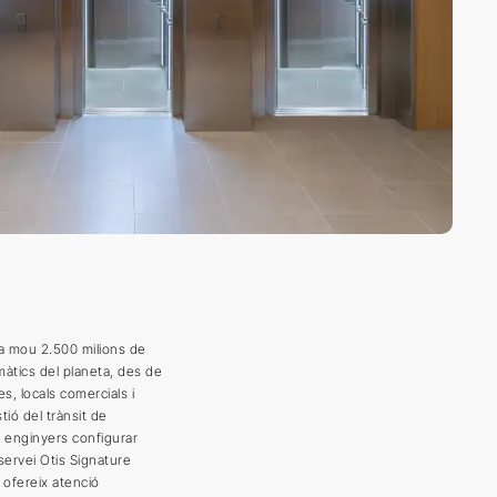
sa mou 2.500 milions de
màtics del planeta, des de
es, locals comercials i
ió del trànsit de
i enginyers configurar
 servei Otis Signature
 ofereix atenció