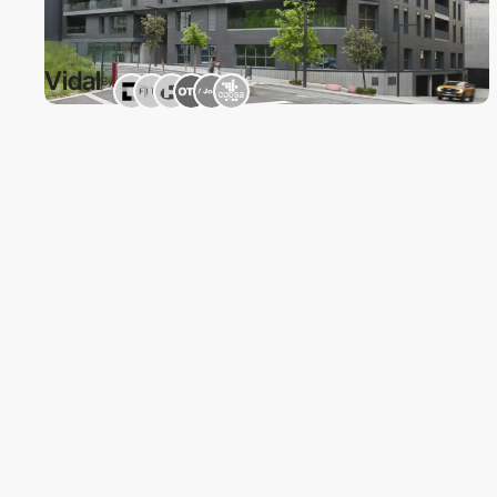
Arquitectura
Vidal
Vidal
By