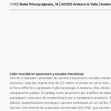
DIR
C/ Bisbe Príncep Iglesias, 14 | AD500 Andorra la Vella | Andor
Líder mundial en ascensors y escales mecánicas
Otis és el fabricant i proveïdor de serveis d'ascensors i escales mec
persones cada dia i manté més de 2,5 milions d'unitats en tot el món, a
la Torre Eiffel fins a gratacels d'alta tecnologia. A Andorra, Otis oferei
equipaments públics. El catàleg inclou ascensors per a edificis de baix
passatgers i solucions de modernització per a instal·lacions existents. 
plànols, especificacions tècniques i opcions estètiques en un sol lloc. 
Service i del sistema de supervisió connectada Otis ONE, que permet el m