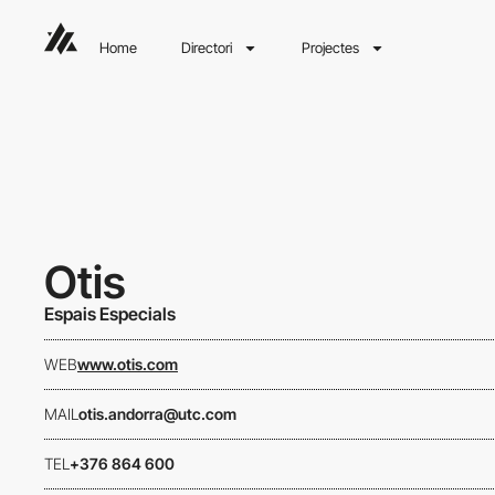
Home
Directori
Projectes
Otis
Espais Especials
WEB
www.otis.com
MAIL
otis.andorra@utc.com
TEL
+376 864 600