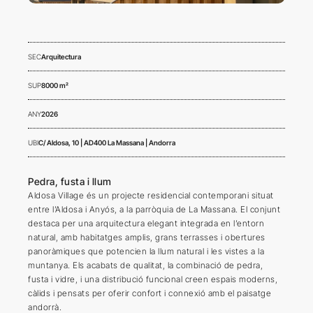
SEC
Arquitectura
SUP
8000 m²
ANY
2026
UBI
C/ Aldosa, 10 | AD400 La Massana | Andorra
Pedra, fusta i llum
Aldosa Village és un projecte residencial contemporani situat
entre l’Aldosa i Anyós, a la parròquia de La Massana. El conjunt
destaca per una arquitectura elegant integrada en l’entorn
natural, amb habitatges amplis, grans terrasses i obertures
panoràmiques que potencien la llum natural i les vistes a la
muntanya. Els acabats de qualitat, la combinació de pedra,
fusta i vidre, i una distribució funcional creen espais moderns,
càlids i pensats per oferir confort i connexió amb el paisatge
andorrà.