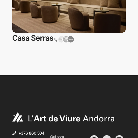
Casa Serras
By
+376 860 504
Qui som