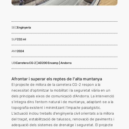
SEC
Enginyeria
SUP
232 ml
ANY
2024
UBI
Carretera CG-2 | AD200 Encamp | Andorra
Afrontar i superar els reptes de l'alta muntanya
El projecte de millora de la carretera CG-2 respon a la
necessitat d’optimitzar la mobilitat i la seguretat viària en un
dels principals eixos de comunicació d’Andorra. La intervenció
s’integra dins l’entorn natural i de muntanya, adaptant-se a la
topografia existent i minimitzant l’impacte paisatgístic.
L’actuació inclou treballs d’enginyeria civil orientats a la millora
del traçat, estabilització de talussos, renovació de paviments i
adequació dels sistemes de drenatge i seguretat. El projecte