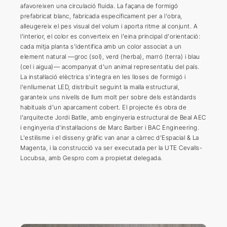
afavoreixen una circulació fluida. La façana de formigó
prefabricat blanc, fabricada específicament per a l'obra,
alleugereix el pes visual del volum i aporta ritme al conjunt. A
l'interior, el color es converteix en l'eina principal d'orientació:
cada mitja planta s'identifica amb un color associat a un
element natural —groc (sol), verd (herba), marró (terra) i blau
(cel i aigua)— acompanyat d'un animal representatiu del país.
La instal·lació elèctrica s'integra en les lloses de formigó i
l'enllumenat LED, distribuït seguint la malla estructural,
garanteix uns nivells de llum molt per sobre dels estàndards
habituals d'un aparcament cobert. El projecte és obra de
l'arquitecte Jordi Batlle, amb enginyeria estructural de Beal AEC
i enginyeria d'instal·lacions de Marc Barber i BAC Engineering.
L'estilisme i el disseny gràfic van anar a càrrec d'Espacial & La
Magenta, i la construcció va ser executada per la UTE Cevalls-
Locubsa, amb Gespro com a propietat delegada.