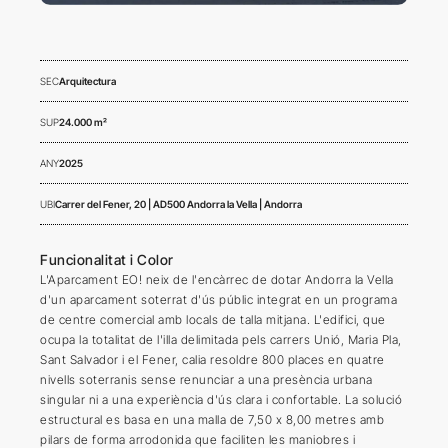
SEC
Arquitectura
SUP
24.000 m²
ANY
2025
UBI
Carrer del Fener, 20 | AD500 Andorra la Vella | Andorra
Funcionalitat i Color
L'Aparcament EO! neix de l'encàrrec de dotar Andorra la Vella
d'un aparcament soterrat d'ús públic integrat en un programa
de centre comercial amb locals de talla mitjana. L'edifici, que
ocupa la totalitat de l'illa delimitada pels carrers Unió, Maria Pla,
Sant Salvador i el Fener, calia resoldre 800 places en quatre
nivells soterranis sense renunciar a una presència urbana
singular ni a una experiència d'ús clara i confortable. La solució
estructural es basa en una malla de 7,50 x 8,00 metres amb
pilars de forma arrodonida que faciliten les maniobres i